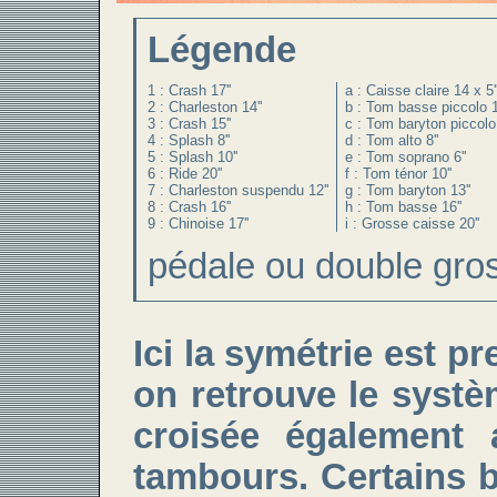
Légende
1 : Crash 17''
a : Caisse claire 14 x 5'
2 : Charleston 14''
b : Tom basse piccolo 1
3 : Crash 15''
c : Tom baryton piccolo 
4 : Splash 8''
d : Tom alto 8''
5 : Splash 10''
e : Tom soprano 6''
6 : Ride 20''
f : Tom ténor 10''
7 : Charleston suspendu 12''
g : Tom baryton 13''
8 : Crash 16''
h : Tom basse 16''
9 : Chinoise 17''
i : Grosse caisse 20''
pédale ou double gro
Ici la symétrie est pr
on retrouve le syst
croisée également
tambours. Certains 