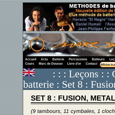
Accueil
Actu
Batterie
Percussions
Batteurs
Leç
Cours
Marc de Douvan
Livre d'or
Contact
: : : Leçons : 
batterie : Set 8 : Fusi
SET 8 : FUSION, META
(9 tambours, 11 cymbales, 1 cloch